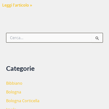
EPDEM
Leggi l'articolo »
LAB
C
e
r
c
a
:
Categorie
Bibbiano
Bologna
Bologna Corticella