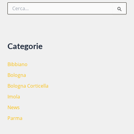
C
PARTENZA
e
presso
r
le
c
a
sedi
:
CIOFS
Categorie
di
Bologna,
Imola
Bibbiano
e
Bologna
Parma
Bologna Corticella
Imola
News
Parma