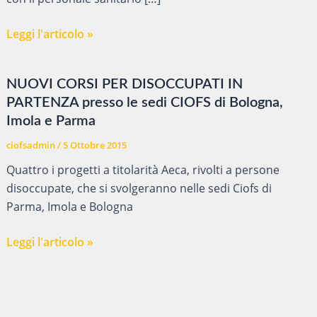
OSS
Leggi l'articolo »
–
Percorso
NUOVI CORSI PER DISOCCUPATI IN
per
PARTENZA presso le sedi CIOFS di Bologna,
Operatore
Imola e Parma
Socio
Sanitario
ciofsadmin
/
5 Ottobre 2015
1000
Quattro i progetti a titolarità Aeca, rivolti a persone
ore
disoccupate, che si svolgeranno nelle sedi Ciofs di
Parma, Imola e Bologna
NUOVI
Leggi l'articolo »
CORSI
PER
DISOCCUPATI
IN