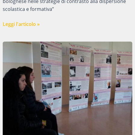
bolognese nelle strategie di contrasto alla dispersione
scolastica e formativa”
SEMINARIO
Leggi l'articolo »