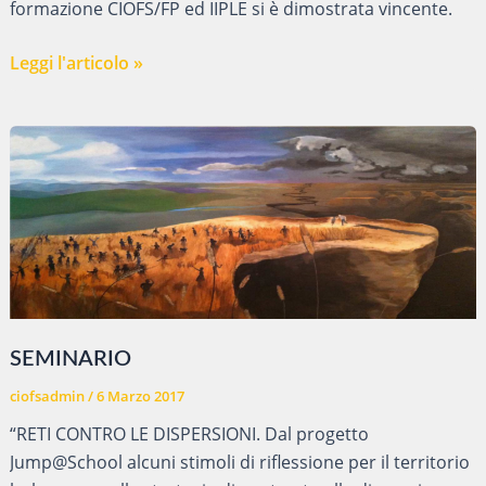
formazione CIOFS/FP ed IIPLE si è dimostrata vincente.
QUANDO
Leggi l'articolo »
IL
LAVORO
DI
SQUADRA
LA
FA
DA
PADRONE
SEMINARIO
ciofsadmin
/
6 Marzo 2017
“RETI CONTRO LE DISPERSIONI. Dal progetto
Jump@School alcuni stimoli di riflessione per il territorio