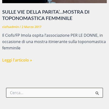
SULLE VIE DELLA PARITA’…MOSTRA DI
TOPONOMASTICA FEMMINILE
ciofsadmin
/
2 Marzo 2017
Il Ciofs/FP Imola ospita l’associazione PER LE DONNE, in
occasione di una mostra itinierante sulla toponomastica
femminile
SULLE
Leggi l'articolo »
VIE
DELLA
PARITA’…
MOSTRA
C
DI
e
TOPONOMASTICA
r
FEMMINILE
c