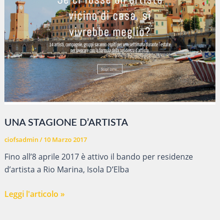
UNA STAGIONE D’ARTISTA
ciofsadmin
/
10 Marzo 2017
Fino all’8 aprile 2017 è attivo il bando per residenze
d’artista a Rio Marina, Isola D’Elba
UNA
Leggi l'articolo »
STAGIONE
D’ARTISTA