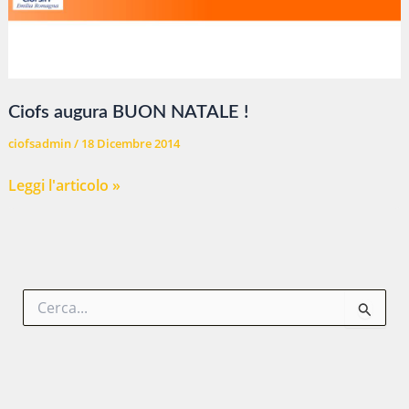
Ciofs augura BUON NATALE !
ciofsadmin
/
18 Dicembre 2014
Ciofs
Leggi l'articolo »
augura
BUON
NATALE
!
C
e
r
c
a
: