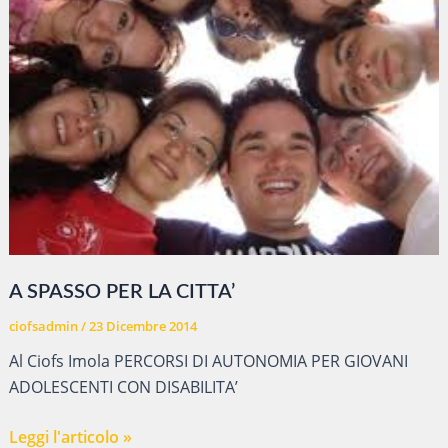
A SPASSO PER LA CITTA’
ciofsadmin
/
23 Dicembre 2014
Al Ciofs Imola PERCORSI DI AUTONOMIA PER GIOVANI
ADOLESCENTI CON DISABILITA’
A
Leggi l'articolo »