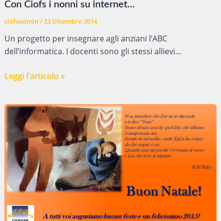
Con Ciofs i nonni su internet…
ciofsadmin
/
23 Dicembre 2014
Un progetto per insegnare agli anziani l’ABC
dell’informatica. I docenti sono gli stessi allievi…
Con
Leggi l'articolo »
Ciofs
i
nonni
su
internet…