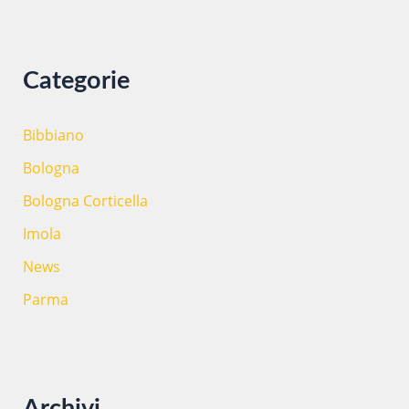
sereno
c
a
NATALE
:
2018
Categorie
Bibbiano
Bologna
Bologna Corticella
Imola
News
Parma
Archivi