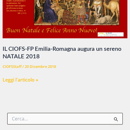
IL CIOFS-FP Emilia-Romagna augura un sereno
NATALE 2018
CIOFSStaff
/
20 Dicembre 2018
IL
Leggi l'articolo »
CIOFS-
FP
Emilia-
Romagna
C
augura
e
un
r