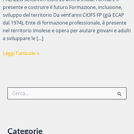
presente e costruire il futuro Formazione, inclusione,
sviluppo del territorio Da vent’anni CIOFS FP (già ECAP
dal 1974), Ente di formazione professionale, è presente
nel territorio imolese e opera per aiutare giovani e adulti
a sviluppare le […]
CIOFS
Leggi l'articolo »
..
20
ANNI
A
C
IMOLA
e
r
c
a
:
Categorie