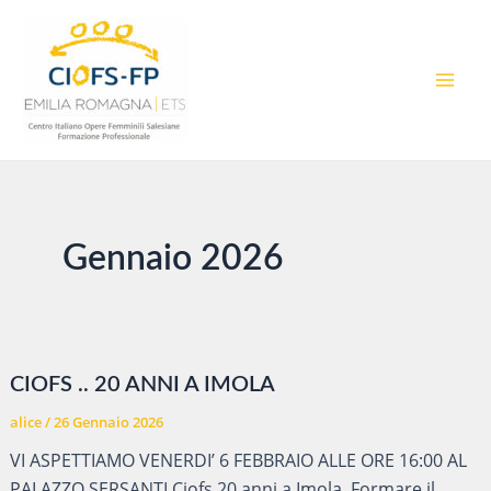
Vai
al
contenuto
MAI
MEN
Gennaio 2026
CIOFS .. 20 ANNI A IMOLA
alice
/
26 Gennaio 2026
VI ASPETTIAMO VENERDI’ 6 FEBBRAIO ALLE ORE 16:00 AL
PALAZZO SERSANTI Ciofs 20 anni a Imola. Formare il