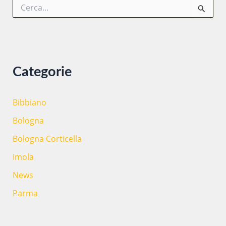
C
e
r
c
a
:
Categorie
Bibbiano
Bologna
Bologna Corticella
Imola
News
Parma