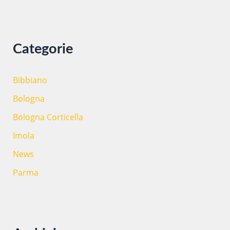
c
a
:
Categorie
Bibbiano
Bologna
Bologna Corticella
Imola
News
Parma