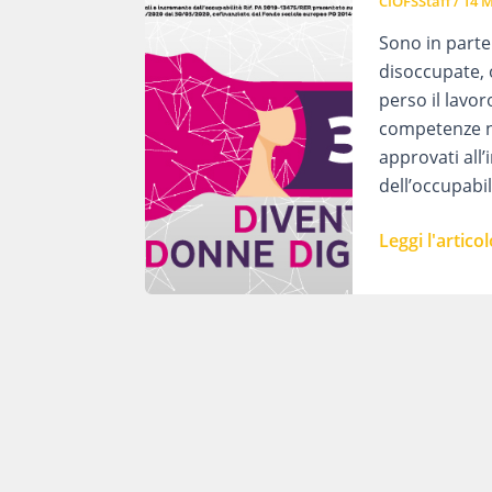
CIOFSStaff
/
14 M
Sono in parte
disoccupate, o
perso il lavo
competenze nel
approvati all
dell’occupabi
AL
Leggi l'articol
VIA
DONNE
DIGITALI
:
CORSI
GRATUITI