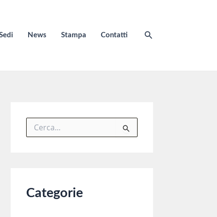
Cerca
Sedi
News
Stampa
Contatti
C
e
r
c
a
:
Categorie