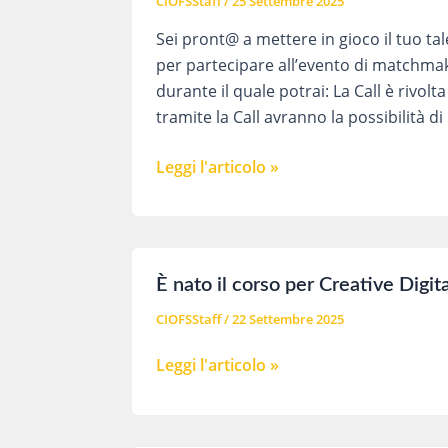
CIOFSStaff
/
25 Settembre 2025
Sei pront@ a mettere in gioco il tuo ta
per partecipare all’evento di matchmak
durante il quale potrai: La Call è rivol
tramite la Call avranno la possibilità d
Call4Talents:
Leggi l'articolo »
al
tavolo
con
le
È nato il corso per Creative Digita
imprese
CIOFSStaff
/
22 Settembre 2025
del
territorio
È
Leggi l'articolo »
nato
il
corso