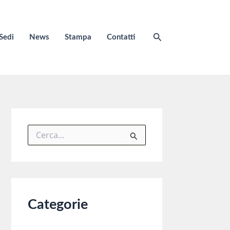
Cerca
Sedi
News
Stampa
Contatti
C
e
r
c
a
:
Categorie