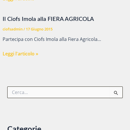
NUOVI
QUALIFICATI…
Il Ciofs Imola alla FIERA AGRICOLA
ciofsadmin
/
17 Giugno 2015
Partecipa con Ciofs Imola alla Fiera Agricola…
Il
Leggi l'articolo »
Ciofs
Imola
alla
FIERA
C
AGRICOLA
e
r
c
a
:
Categorie