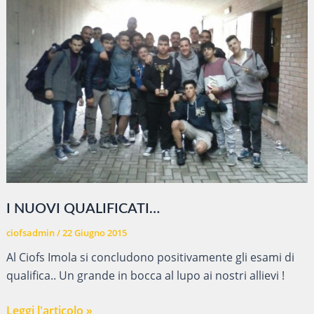
I NUOVI QUALIFICATI…
ciofsadmin
/
22 Giugno 2015
Al Ciofs Imola si concludono positivamente gli esami di
qualifica.. Un grande in bocca al lupo ai nostri allievi !
I
Leggi l'articolo »