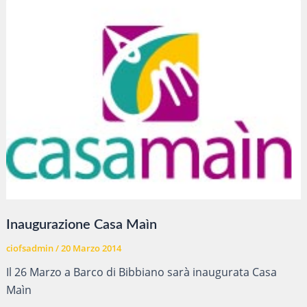
la
sede
di
Ciofs
formazione
professionale
Parma
Inaugurazione Casa Maìn
ciofsadmin
/
20 Marzo 2014
Il 26 Marzo a Barco di Bibbiano sarà inaugurata Casa
Maìn