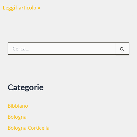
Inaugurazione
Leggi l'articolo »
Casa
Maìn
C
e
r
c
a
:
Categorie
Bibbiano
Bologna
Bologna Corticella