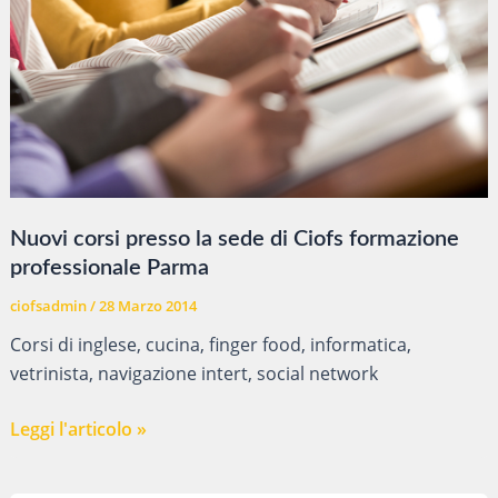
Nuovi corsi presso la sede di Ciofs formazione
professionale Parma
ciofsadmin
/
28 Marzo 2014
Corsi di inglese, cucina, finger food, informatica,
vetrinista, navigazione intert, social network
Nuovi
Leggi l'articolo »
corsi
presso