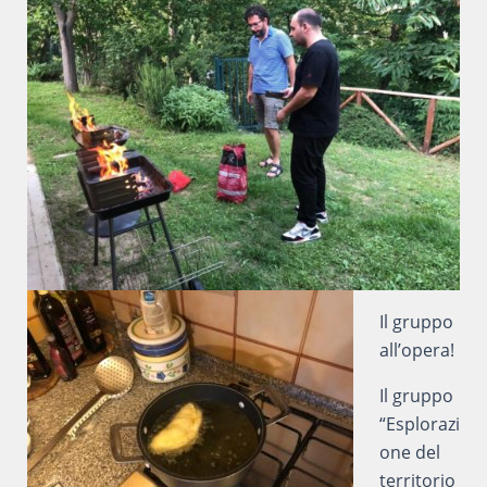
Il gruppo
all’opera!
Il gruppo
“Esplorazi
one del
territorio