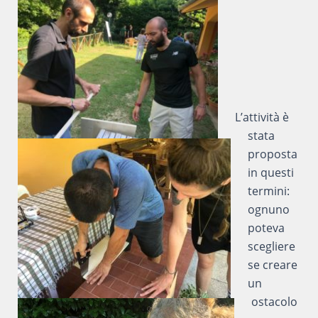
L’attività è
stata
proposta
in questi
termini:
ognuno
poteva
scegliere
se creare
un
ostacolo