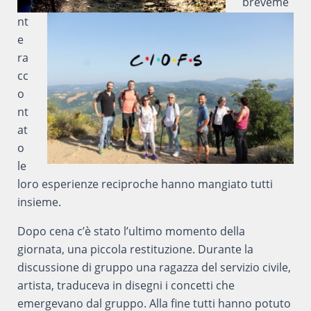
breveme
nt
e
ra
cc
o
nt
at
o
le
loro esperienze reciproche hanno mangiato tutti
insieme.
Dopo cena c’è stato l’ultimo momento della
giornata, una piccola restituzione. Durante la
discussione di gruppo una ragazza del servizio civile,
artista, traduceva in disegni i concetti che
emergevano dal gruppo. Alla fine tutti hanno potuto