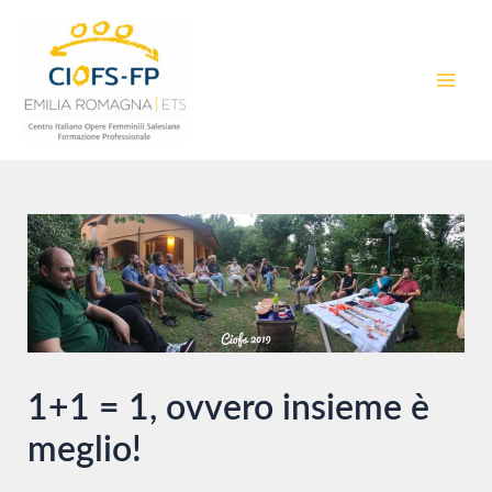
Vai
al
contenuto
MAI
MEN
1+1 = 1, ovvero insieme è
meglio!