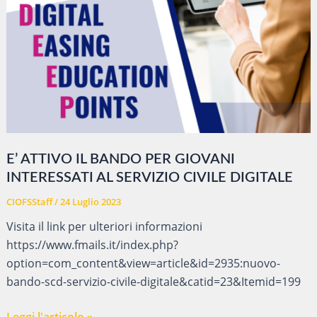
E’ ATTIVO IL BANDO PER GIOVANI
INTERESSATI AL SERVIZIO CIVILE DIGITALE
CIOFSStaff
/
24 Luglio 2023
Visita il link per ulteriori informazioni
https://www.fmails.it/index.php?
option=com_content&view=article&id=2935:nuovo-
bando-scd-servizio-civile-digitale&catid=23&Itemid=199
E’
Leggi l'articolo »