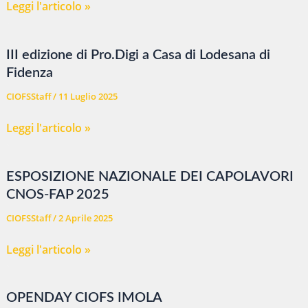
Creative
Leggi l'articolo »
Digital
Specialist:
III edizione di Pro.Digi a Casa di Lodesana di
l’Open
Fidenza
day
di
CIOFSStaff
/
11 Luglio 2025
presentazione
III
Leggi l'articolo »
del
edizione
corso
di
ITS
ESPOSIZIONE NAZIONALE DEI CAPOLAVORI
Pro.Digi
Academy
CNOS-FAP 2025
a
Olivetti
Casa
CIOFSStaff
/
2 Aprile 2025
di
ESPOSIZIONE
Leggi l'articolo »
Lodesana
NAZIONALE
di
DEI
Fidenza
OPENDAY CIOFS IMOLA
CAPOLAVORI