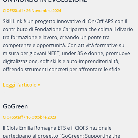
UN MONDO IN EVOLUZIONE
CIOFSStaff
/
26 Novembre 2024
Skill Link è un progetto innovativo di On/Off APS con il
contributo di Fondazione Cariparma che colma il divario
tra formazione e lavoro, creando un ponte tra
competenze e opportunità. Con attività formative su
misura per giovani NEET, under 35 e donne, promuove
digitalizzazione, soft skills e auto-imprenditorialità,
offrendo strumenti concreti per affrontare le sfide
SKILL
Leggi l'articolo »
LINK-
COLLEGARE
GoGreen
COMPETENZE
PER
CIOFSStaff
/
16 Ottobre 2023
UN
Il Ciofs Emilia Romagna ETS e il CIOFS nazionale
MONDO
partecipano al progetto “GoGreen: Supporting the