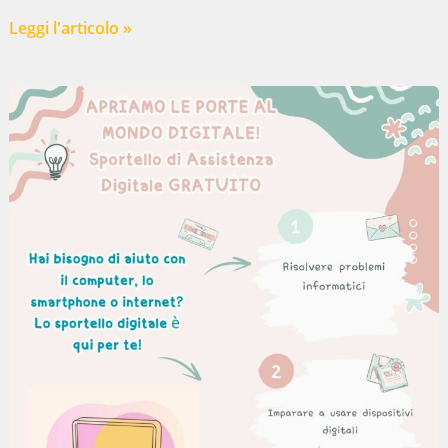
Una
Leggi l'articolo »
piega
per
lo
IOR