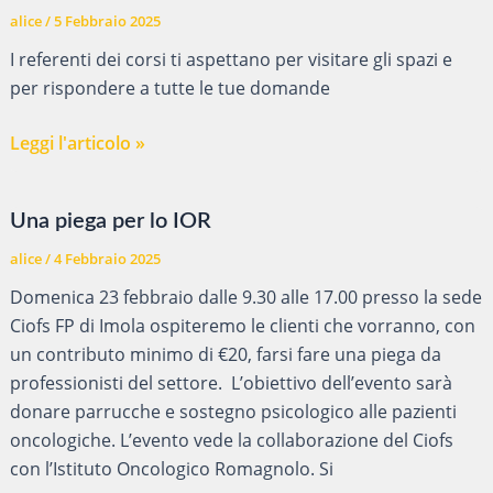
CNOS-
alice
/
5 Febbraio 2025
FAP
I referenti dei corsi ti aspettano per visitare gli spazi e
2025
per rispondere a tutte le tue domande
OPENDAY
Leggi l'articolo »
CIOFS
IMOLA
Una piega per lo IOR
alice
/
4 Febbraio 2025
Domenica 23 febbraio dalle 9.30 alle 17.00 presso la sede
Ciofs FP di Imola ospiteremo le clienti che vorranno, con
un contributo minimo di €20, farsi fare una piega da
professionisti del settore. L’obiettivo dell’evento sarà
donare parrucche e sostegno psicologico alle pazienti
oncologiche. L’evento vede la collaborazione del Ciofs
con l’Istituto Oncologico Romagnolo. Si