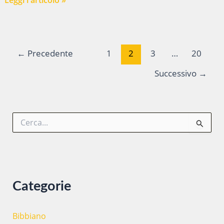
ATTIVO
IL
BANDO
Paginazione
PER
←
Precedente
1
2
3
…
20
articoli
GIOVANI
Successivo
→
INTERESSATI
AL
SERVIZIO
CIVILE
C
e
DIGITALE
r
c
a
:
Categorie
Bibbiano