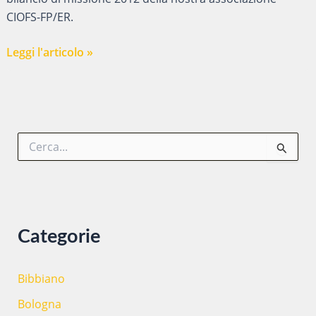
CIOFS-FP/ER.
Bilancio
Leggi l'articolo »
di
missione
2012
C
e
r
c
a
:
Categorie
Bibbiano
Bologna