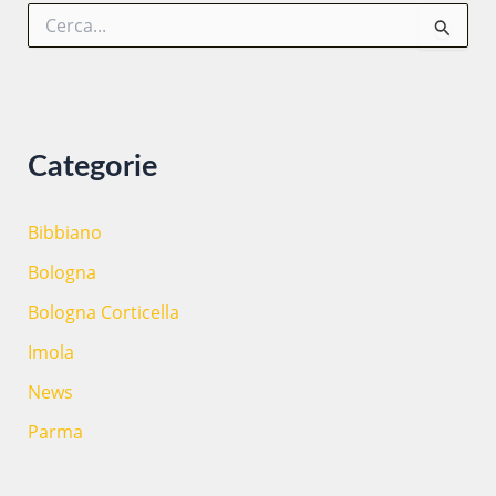
C
e
r
c
a
:
Categorie
Bibbiano
Bologna
Bologna Corticella
Imola
News
Parma