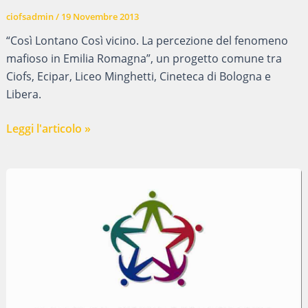
ciofsadmin
/
19 Novembre 2013
“Così Lontano Così vicino. La percezione del fenomeno
mafioso in Emilia Romagna”, un progetto comune tra
Ciofs, Ecipar, Liceo Minghetti, Cineteca di Bologna e
Libera.
“Così
Leggi l'articolo »
lontano,
così
vicino”