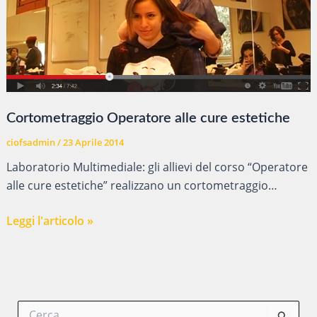
Cortometraggio Operatore alle cure estetiche
ciofsadmin
/
23 Aprile 2014
Laboratorio Multimediale: gli allievi del corso “Operatore
alle cure estetiche” realizzano un cortometraggio…
Cortometraggio
Leggi l'articolo »
Operatore
alle
cure
estetiche
C