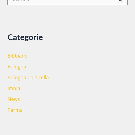
e
r
c
a
:
Categorie
Bibbiano
Bologna
Bologna Corticella
Imola
News
Parma