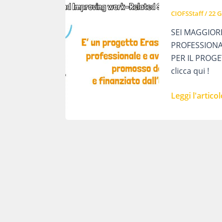
CIOFSStaff
/
22 G
SEI MAGGIORE
PROFESSIONA
PER IL PROG
clicca qui !
F.I.R.S.T.
Leggi l'articol
–
ERASMUS
(Rivolto
ad
allievi
maggiorenni,
iscritti
al
III