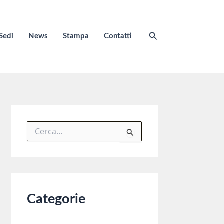
Cerca
Sedi
News
Stampa
Contatti
C
e
r
c
a
:
Categorie