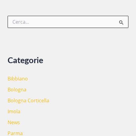
la
sede
C
di
e
Ciofs
r
formazione
c
a
professionale
:
Parma
Categorie
Bibbiano
Bologna
Bologna Corticella
Imola
News
Parma