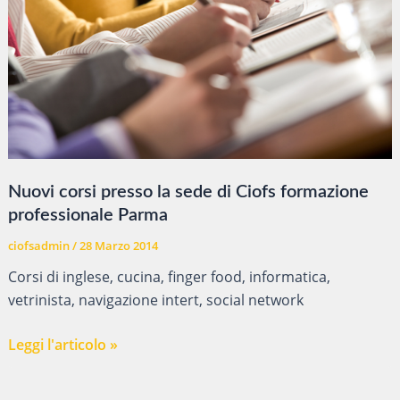
Nuovi corsi presso la sede di Ciofs formazione
professionale Parma
ciofsadmin
/
28 Marzo 2014
Corsi di inglese, cucina, finger food, informatica,
vetrinista, navigazione intert, social network
Nuovi
Leggi l'articolo »
corsi
presso