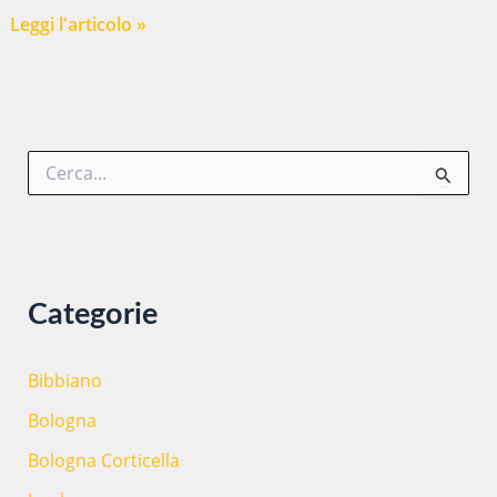
NONNI
Leggi l'articolo »
SU
INTERNET
–
i
C
punti
e
di
r
forza
c
a
di
:
un’esperienza
Categorie
didattica
alternativa
Bibbiano
Bologna
Bologna Corticella