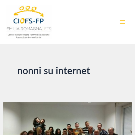
Vai
al
contenuto
MAI
MEN
nonni su internet