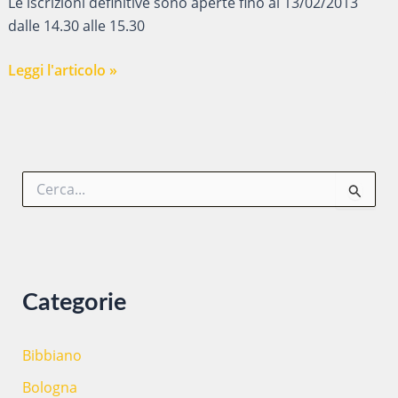
Le iscrizioni definitive sono aperte fino al 13/02/2013
dalle 14.30 alle 15.30
Ciofs
Leggi l'articolo »
Bibbiano:
Percorso
di
Riqualificazione
C
per
e
OSS
r
c
a
:
Categorie
Bibbiano
Bologna