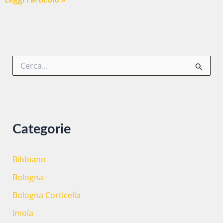
VIE
DELLA
PARITA’…
MOSTRA
C
DI
e
TOPONOMASTICA
r
FEMMINILE
c
a
:
Categorie
Bibbiano
Bologna
Bologna Corticella
Imola