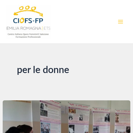
Vai
al
contenuto
MAI
MEN
per le donne