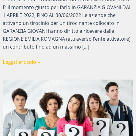
E’ il momento giusto per farlo in GARANZIA GIOVANI DAL
1 APRILE 2022, FINO AL 30/06/2022 Le aziende che
attivano un tirocinio per un tirocinante collocato in
GARANZIA GIOVANI hanno diritto a ricevere dalla
REGIONE EMILIA ROMAGNA (attraverso l’ente attivatore)
un contributo fino ad un massimo […]
TIROCINIO
Leggi l'articolo »
FORMATIVO
–
INCENTIVI
PER
LE
AZIENDE