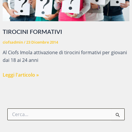
TIROCINI FORMATIVI
ciofsadmin
/
23 Dicembre 2014
Al Ciofs Imola attivazione di tirocini formativi per giovani
dai 18 ai 24 anni
TIROCINI
Leggi l'articolo »
FORMATIVI
C
e
r
c