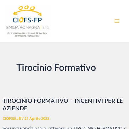
Vai
al
contenuto
MAI
MEN
Tirocinio Formativo
TIROCINIO FORMATIVO – INCENTIVI PER LE
AZIENDE
CIOFSStaff
/
21 Aprile 2022
Sei un’azienda e vuoi attivare un TIROCINIO FORMATIVO ?