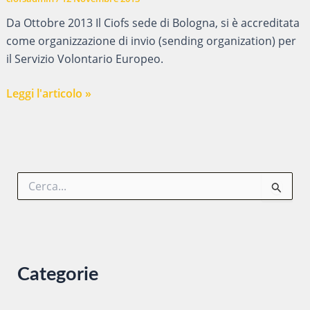
Da Ottobre 2013 Il Ciofs sede di Bologna, si è accreditata
come organizzazione di invio (sending organization) per
il Servizio Volontario Europeo.
Servizio
Leggi l'articolo »
Volontario
Europeo,
un’opportunità
presso
C
Ciofs
e
Bologna
r
c
a
:
Categorie