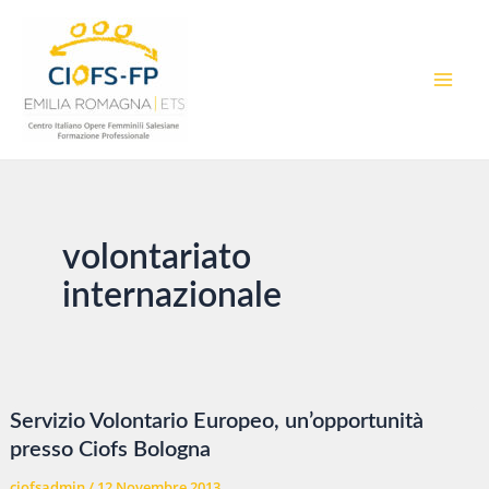
Vai
al
contenuto
MAI
MEN
volontariato
internazionale
Servizio Volontario Europeo, un’opportunità
presso Ciofs Bologna
ciofsadmin
/
12 Novembre 2013