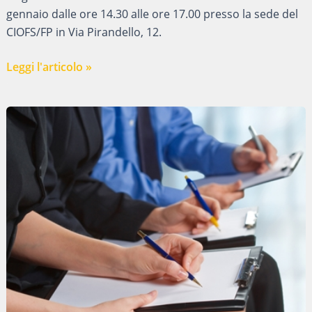
gennaio dalle ore 14.30 alle ore 17.00 presso la sede del
CIOFS/FP in Via Pirandello, 12.
Ciofs
Leggi l'articolo »
Imola,
mostra
autoritratti