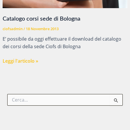
Catalogo corsi sede di Bologna
ciofsadmin
/
18 Novembre 2013
E’ possibile da oggi effettuare il download del catalogo
dei corsi della sede Ciofs di Bologna
Catalogo
Leggi l'articolo »
corsi
sede
di
Bologna
C
e
r
c
a
: