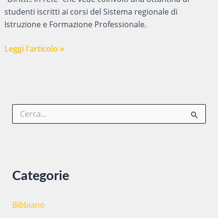
studenti iscritti ai corsi del Sistema regionale di
Istruzione e Formazione Professionale.
Diritti
Leggi l'articolo »
in
rete
C
e
r
c
a
:
Categorie
Bibbiano