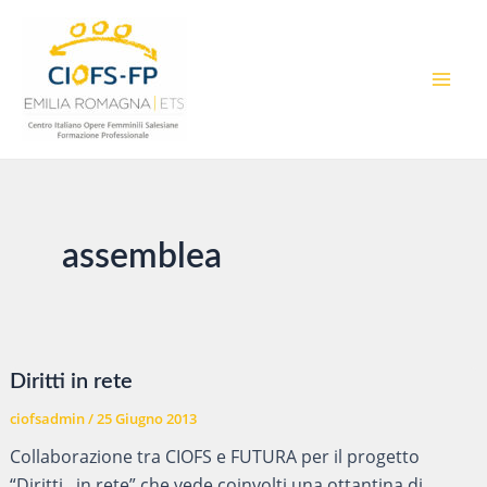
Vai
al
contenuto
MAI
MEN
assemblea
Diritti in rete
ciofsadmin
/
25 Giugno 2013
Collaborazione tra CIOFS e FUTURA per il progetto
“Diritti.. in rete” che vede coinvolti una ottantina di