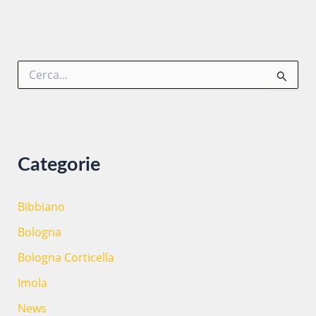
per
il
progetto
C
Casa
e
Maìn
r
c
a
:
Categorie
Bibbiano
Bologna
Bologna Corticella
Imola
News