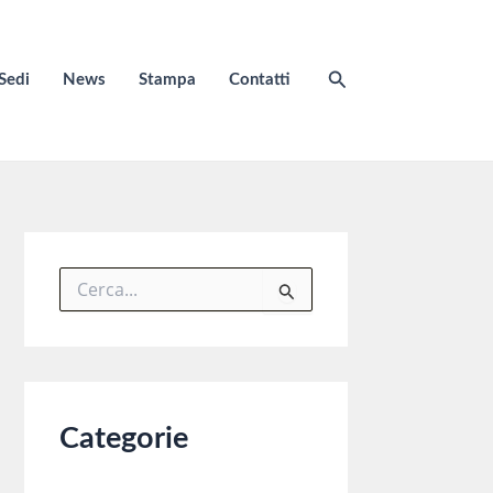
Cerca
Sedi
News
Stampa
Contatti
C
e
r
c
a
:
Categorie