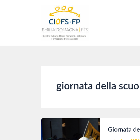
Vai
al
contenuto
giornata della scuo
Giornata del