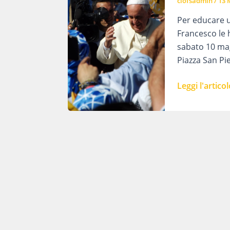
ciofsadmin
/
13 
Per educare un
Francesco le h
sabato 10 mag
Piazza San Pie
Giornata
Leggi l'articol
della
scuola
in
Piazza
San
Pietro