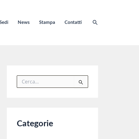
Cerca
Sedi
News
Stampa
Contatti
C
e
r
c
a
:
Categorie