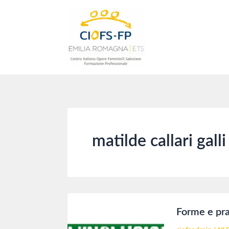
Vai
al
contenuto
matilde callari galli
Forme e pra