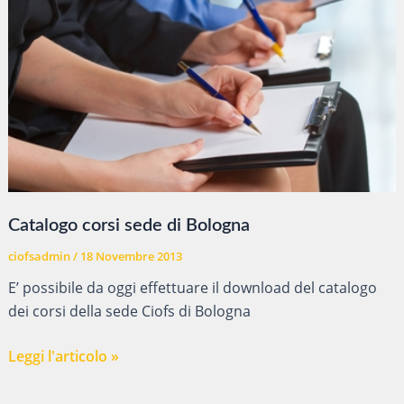
Catalogo corsi sede di Bologna
ciofsadmin
/
18 Novembre 2013
E’ possibile da oggi effettuare il download del catalogo
dei corsi della sede Ciofs di Bologna
Catalogo
Leggi l'articolo »
corsi
sede