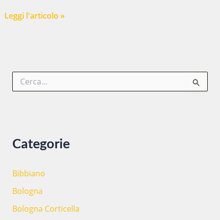
Metodo
Leggi l'articolo »
Feuerstein
al
Ciofs
di
C
Bologna
e
r
c
a
:
Categorie
Bibbiano
Bologna
Bologna Corticella