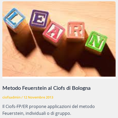
di
Bologna
Metodo Feuerstein al Ciofs di Bologna
ciofsadmin
/
12 Novembre 2013
Il Ciofs-FP/ER propone applicazioni del metodo
Feuerstein, individuali o di gruppo.