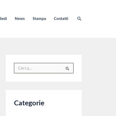
Cerca
Sedi
News
Stampa
Contatti
C
e
r
c
a
:
Categorie