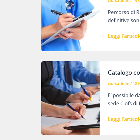
ciofsadmin
/
14 
Percorso di Ri
definitive son
Ciofs
Leggi l'articol
Bibbiano:
Percorso
di
Riqualificazi
Catalogo co
per
ciofsadmin
/
18 
OSS
E’ possibile d
sede Ciofs di
Catalogo
Leggi l'articol
corsi
sede