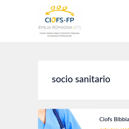
Vai
al
contenuto
socio sanitario
Ciofs Bibbi