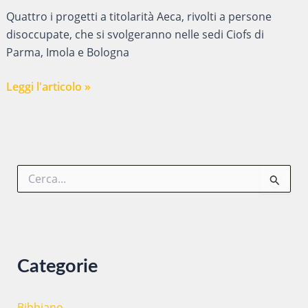
Quattro i progetti a titolarità Aeca, rivolti a persone
disoccupate, che si svolgeranno nelle sedi Ciofs di
Parma, Imola e Bologna
NUOVI
Leggi l'articolo »
CORSI
PER
DISOCCUPATI
IN
C
PARTENZA
e
presso
r
le
c
a
sedi
:
CIOFS
Categorie
di
Bologna,
Imola
Bibbiano