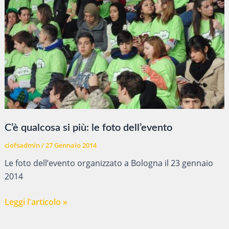
C’è qualcosa si più: le foto dell’evento
ciofsadmin
/
27 Gennaio 2014
Le foto dell’evento organizzato a Bologna il 23 gennaio
2014
C’è
Leggi l'articolo »
qualcosa
si