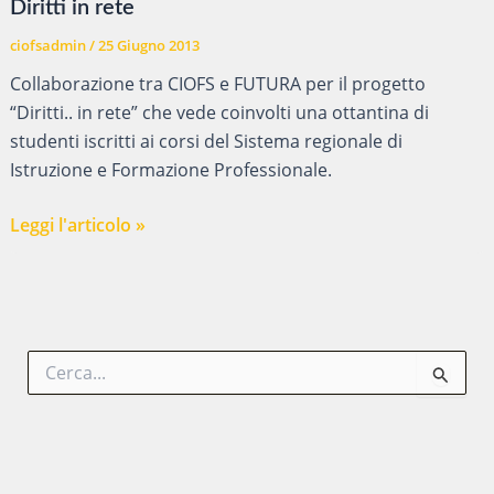
Diritti in rete
foto
dei
ciofsadmin
/
25 Giugno 2013
ragazzi
Collaborazione tra CIOFS e FUTURA per il progetto
qualificati
“Diritti.. in rete” che vede coinvolti una ottantina di
nel
studenti iscritti ai corsi del Sistema regionale di
2013
Istruzione e Formazione Professionale.
Diritti
Leggi l'articolo »
in
rete
C
e
r
c
a
: