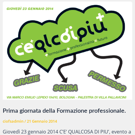
più:
le
foto
dell’evento
Prima giornata della Formazione professionale.
ciofsadmin
/
21 Gennaio 2014
Giovedì 23 gennaio 2014 C’E’ QUALCOSA DI PIU’, evento a