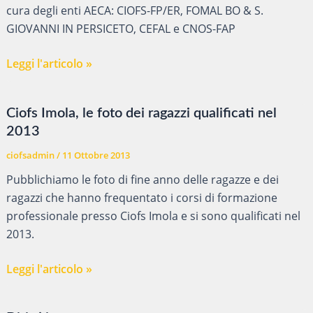
cura degli enti AECA: CIOFS-FP/ER, FOMAL BO & S.
GIOVANNI IN PERSICETO, CEFAL e CNOS-FAP
Prima
Leggi l'articolo »
giornata
della
Ciofs Imola, le foto dei ragazzi qualificati nel
Formazione
2013
professionale.
ciofsadmin
/
11 Ottobre 2013
Pubblichiamo le foto di fine anno delle ragazze e dei
ragazzi che hanno frequentato i corsi di formazione
professionale presso Ciofs Imola e si sono qualificati nel
2013.
Ciofs
Leggi l'articolo »
Imola,
le